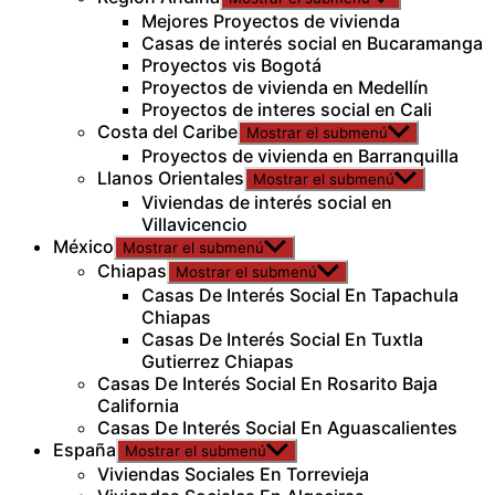
Mejores Proyectos de vivienda
Casas de interés social en Bucaramanga
Proyectos vis Bogotá
Proyectos de vivienda en Medellín
Proyectos de interes social en Cali
Costa del Caribe
Mostrar el submenú
Proyectos de vivienda en Barranquilla
Llanos Orientales
Mostrar el submenú
Viviendas de interés social en
Villavicencio
México
Mostrar el submenú
Chiapas
Mostrar el submenú
Casas De Interés Social En Tapachula
Chiapas
Casas De Interés Social En Tuxtla
Gutierrez Chiapas
Casas De Interés Social En Rosarito Baja
California
Casas De Interés Social En Aguascalientes
España
Mostrar el submenú
Viviendas Sociales En Torrevieja