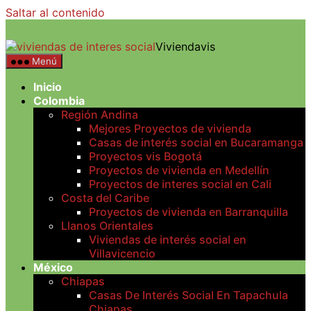
Saltar al contenido
Viviendavis
Menú
Inicio
Colombia
Región Andina
Mejores Proyectos de vivienda
Casas de interés social en Bucaramanga
Proyectos vis Bogotá
Proyectos de vivienda en Medellín
Proyectos de interes social en Cali
Costa del Caribe
Proyectos de vivienda en Barranquilla
Llanos Orientales
Viviendas de interés social en
Villavicencio
México
Chiapas
Casas De Interés Social En Tapachula
Chiapas