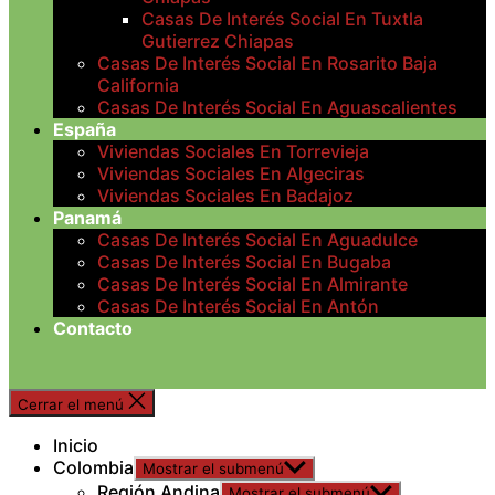
Casas De Interés Social En Tuxtla
Gutierrez Chiapas
Casas De Interés Social En Rosarito Baja
California
Casas De Interés Social En Aguascalientes
España
Viviendas Sociales En Torrevieja
Viviendas Sociales En Algeciras
Viviendas Sociales En Badajoz
Panamá
Casas De Interés Social En Aguadulce
Casas De Interés Social En Bugaba
Casas De Interés Social En Almirante
Casas De Interés Social En Antón
Contacto
Cerrar el menú
Inicio
Colombia
Mostrar el submenú
Región Andina
Mostrar el submenú