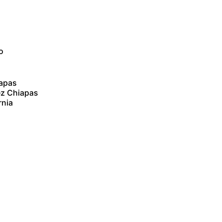
o
iapas
ez Chiapas
rnia