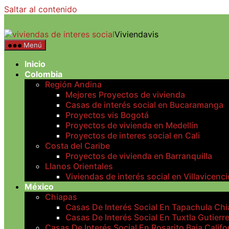
Saltar al contenido
Viviendavis
Menú
Inicio
Colombia
Región Andina
Mejores Proyectos de vivienda
Casas de interés social en Bucaramanga
Proyectos vis Bogotá
Proyectos de vivienda en Medellín
Proyectos de interes social en Cali
Costa del Caribe
Proyectos de vivienda en Barranquilla
Llanos Orientales
Viviendas de interés social en Villavicenci
México
Chiapas
Casas De Interés Social En Tapachula Ch
Casas De Interés Social En Tuxtla Gutierr
Casas De Interés Social En Rosarito Baja Califo