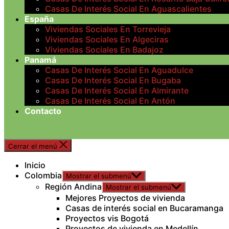
Casas De Interés Social En Aguascalientes
España
Viviendas Sociales En Torrevieja
Viviendas Sociales En Algeciras
Viviendas Sociales En Badajoz
Panamá
Casas De Interés Social En Aguadulce
Casas De Interés Social En Bugaba
Casas De Interés Social En Almirante
Casas De Interés Social En Antón
Contacto
Cerrar el menú
Inicio
Colombia
Mostrar el submenú
Región Andina
Mostrar el submenú
Mejores Proyectos de vivienda
Casas de interés social en Bucaramanga
Proyectos vis Bogotá
Proyectos de vivienda en Medellín