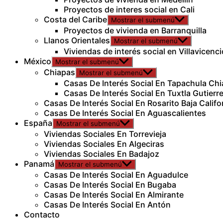
Proyectos de interes social en Cali
Costa del Caribe
Mostrar el submenú
Proyectos de vivienda en Barranquilla
Llanos Orientales
Mostrar el submenú
Viviendas de interés social en Villavicenci
México
Mostrar el submenú
Chiapas
Mostrar el submenú
Casas De Interés Social En Tapachula Ch
Casas De Interés Social En Tuxtla Gutierr
Casas De Interés Social En Rosarito Baja Califo
Casas De Interés Social En Aguascalientes
España
Mostrar el submenú
Viviendas Sociales En Torrevieja
Viviendas Sociales En Algeciras
Viviendas Sociales En Badajoz
Panamá
Mostrar el submenú
Casas De Interés Social En Aguadulce
Casas De Interés Social En Bugaba
Casas De Interés Social En Almirante
Casas De Interés Social En Antón
Contacto