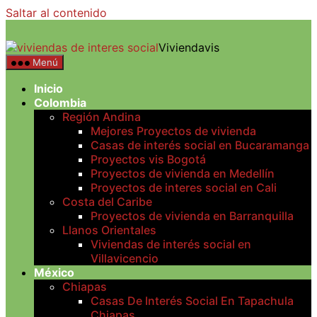
Saltar al contenido
Viviendavis
Menú
Inicio
Colombia
Región Andina
Mejores Proyectos de vivienda
Casas de interés social en Bucaramanga
Proyectos vis Bogotá
Proyectos de vivienda en Medellín
Proyectos de interes social en Cali
Costa del Caribe
Proyectos de vivienda en Barranquilla
Llanos Orientales
Viviendas de interés social en
Villavicencio
México
Chiapas
Casas De Interés Social En Tapachula
Chiapas