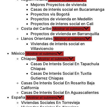
Mejores Proyectos de vivienda
Casas de interés social en Bucaramanga
Proyectos vis Bogotá
Proyectos de vivienda en Medellín
Proyectos de interes social en Cali
Costa del Caribe
Mostrar el submenú
Proyectos de vivienda en Barranquilla
Llanos Orientales
Mostrar el submenú
Viviendas de interés social en
Villavicencio
México
Mostrar el submenú
Chiapas
Mostrar el submenú
Casas De Interés Social En Tapachula
Chiapas
Casas De Interés Social En Tuxtla
Gutierrez Chiapas
Casas De Interés Social En Rosarito Baja
California
Casas De Interés Social En Aguascalientes
España
Mostrar el submenú
Viviendas Sociales En Torrevieja