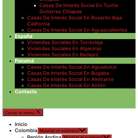
Casas De Interés Social En Tuxtla
Gutierrez Chiapas
Casas De Interés Social En Rosarito Baja
California
Casas De Interés Social En Aguascalientes
España
Viviendas Sociales En Torrevieja
Viviendas Sociales En Algeciras
Viviendas Sociales En Badajoz
Panamá
Casas De Interés Social En Aguadulce
Casas De Interés Social En Bugaba
Casas De Interés Social En Almirante
Casas De Interés Social En Antón
Contacto
Cerrar el menú
Inicio
Colombia
Mostrar el submenú
Región Andina
Mostrar el submenú