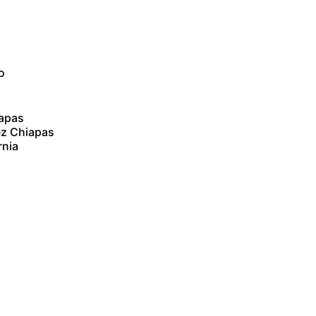
o
iapas
ez Chiapas
rnia