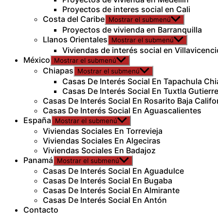
Proyectos de interes social en Cali
Costa del Caribe
Mostrar el submenú
Proyectos de vivienda en Barranquilla
Llanos Orientales
Mostrar el submenú
Viviendas de interés social en Villavicenci
México
Mostrar el submenú
Chiapas
Mostrar el submenú
Casas De Interés Social En Tapachula Ch
Casas De Interés Social En Tuxtla Gutierr
Casas De Interés Social En Rosarito Baja Califo
Casas De Interés Social En Aguascalientes
España
Mostrar el submenú
Viviendas Sociales En Torrevieja
Viviendas Sociales En Algeciras
Viviendas Sociales En Badajoz
Panamá
Mostrar el submenú
Casas De Interés Social En Aguadulce
Casas De Interés Social En Bugaba
Casas De Interés Social En Almirante
Casas De Interés Social En Antón
Contacto