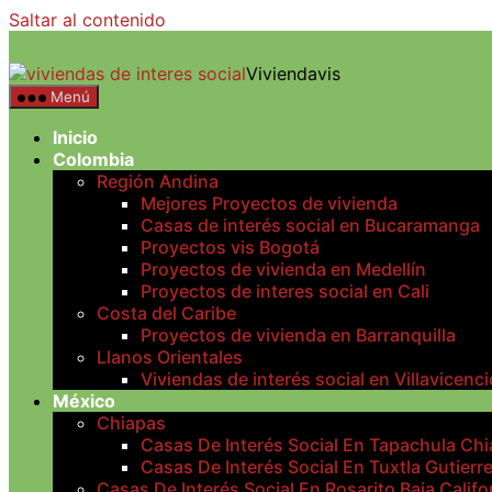
Saltar al contenido
Viviendavis
Menú
Inicio
Colombia
Región Andina
Mejores Proyectos de vivienda
Casas de interés social en Bucaramanga
Proyectos vis Bogotá
Proyectos de vivienda en Medellín
Proyectos de interes social en Cali
Costa del Caribe
Proyectos de vivienda en Barranquilla
Llanos Orientales
Viviendas de interés social en Villavicenci
México
Chiapas
Casas De Interés Social En Tapachula Ch
Casas De Interés Social En Tuxtla Gutierr
Casas De Interés Social En Rosarito Baja Califo