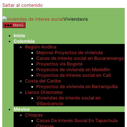
Saltar al contenido
Viviendavis
Menú
Inicio
Colombia
Región Andina
Mejores Proyectos de vivienda
Casas de interés social en Bucaramanga
Proyectos vis Bogotá
Proyectos de vivienda en Medellín
Proyectos de interes social en Cali
Costa del Caribe
Proyectos de vivienda en Barranquilla
Llanos Orientales
Viviendas de interés social en
Villavicencio
México
Chiapas
Casas De Interés Social En Tapachula
Chiapas