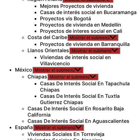
Mejores Proyectos de vivienda
Casas de interés social en Bucaramanga
Proyectos vis Bogotá
Proyectos de vivienda en Medellín
Proyectos de interes social en Cali
Costa del Caribe
Mostrar el submenú
Proyectos de vivienda en Barranquilla
Llanos Orientales
Mostrar el submenú
Viviendas de interés social en
Villavicencio
México
Mostrar el submenú
Chiapas
Mostrar el submenú
Casas De Interés Social En Tapachula
Chiapas
Casas De Interés Social En Tuxtla
Gutierrez Chiapas
Casas De Interés Social En Rosarito Baja
California
Casas De Interés Social En Aguascalientes
España
Mostrar el submenú
Viviendas Sociales En Torrevieja