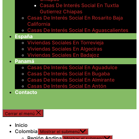
Casas De Interés Social En Tuxtla
Gutierrez Chiapas
Casas De Interés Social En Rosarito Baja
California
Casas De Interés Social En Aguascalientes
España
Viviendas Sociales En Torrevieja
Viviendas Sociales En Algeciras
Viviendas Sociales En Badajoz
Panamá
Casas De Interés Social En Aguadulce
Casas De Interés Social En Bugaba
Casas De Interés Social En Almirante
Casas De Interés Social En Antón
Contacto
Cerrar el menú
Inicio
Colombia
Mostrar el submenú
Región Andina
Mostrar el submenú