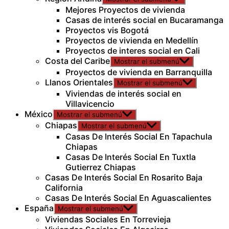
Mejores Proyectos de vivienda
Casas de interés social en Bucaramanga
Proyectos vis Bogotá
Proyectos de vivienda en Medellín
Proyectos de interes social en Cali
Costa del Caribe
Mostrar el submenú
Proyectos de vivienda en Barranquilla
Llanos Orientales
Mostrar el submenú
Viviendas de interés social en
Villavicencio
México
Mostrar el submenú
Chiapas
Mostrar el submenú
Casas De Interés Social En Tapachula
Chiapas
Casas De Interés Social En Tuxtla
Gutierrez Chiapas
Casas De Interés Social En Rosarito Baja
California
Casas De Interés Social En Aguascalientes
España
Mostrar el submenú
Viviendas Sociales En Torrevieja