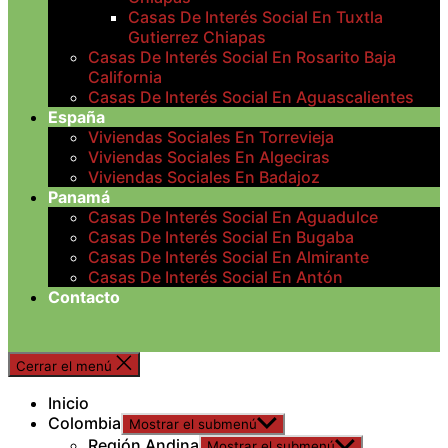
Casas De Interés Social En Tuxtla
Gutierrez Chiapas
Casas De Interés Social En Rosarito Baja
California
Casas De Interés Social En Aguascalientes
España
Viviendas Sociales En Torrevieja
Viviendas Sociales En Algeciras
Viviendas Sociales En Badajoz
Panamá
Casas De Interés Social En Aguadulce
Casas De Interés Social En Bugaba
Casas De Interés Social En Almirante
Casas De Interés Social En Antón
Contacto
Cerrar el menú
Inicio
Colombia
Mostrar el submenú
Región Andina
Mostrar el submenú