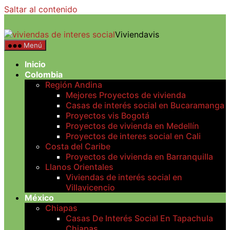
Saltar al contenido
Viviendavis
Menú
Inicio
Colombia
Región Andina
Mejores Proyectos de vivienda
Casas de interés social en Bucaramanga
Proyectos vis Bogotá
Proyectos de vivienda en Medellín
Proyectos de interes social en Cali
Costa del Caribe
Proyectos de vivienda en Barranquilla
Llanos Orientales
Viviendas de interés social en
Villavicencio
México
Chiapas
Casas De Interés Social En Tapachula
Chiapas