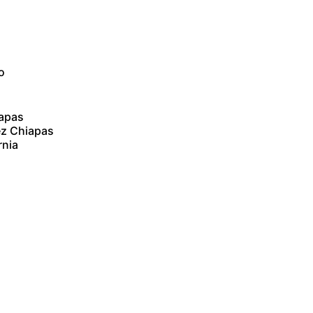
o
iapas
ez Chiapas
rnia