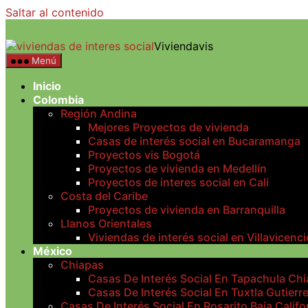
Saltar al contenido
Viviendavis
Menú
Inicio
Colombia
Región Andina
Mejores Proyectos de vivienda
Casas de interés social en Bucaramanga
Proyectos vis Bogotá
Proyectos de vivienda en Medellín
Proyectos de interes social en Cali
Costa del Caribe
Proyectos de vivienda en Barranquilla
Llanos Orientales
Viviendas de interés social en Villavicenci
México
Chiapas
Casas De Interés Social En Tapachula Ch
Casas De Interés Social En Tuxtla Gutierr
Casas De Interés Social En Rosarito Baja Califo