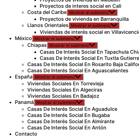
Proyectos de interes social en Cali
Costa del Caribe
Mostrar el submenú
Proyectos de vivienda en Barranquilla
Llanos Orientales
Mostrar el submenú
Viviendas de interés social en Villavicenci
México
Mostrar el submenú
Chiapas
Mostrar el submenú
Casas De Interés Social En Tapachula Ch
Casas De Interés Social En Tuxtla Gutierr
Casas De Interés Social En Rosarito Baja Califo
Casas De Interés Social En Aguascalientes
España
Mostrar el submenú
Viviendas Sociales En Torrevieja
Viviendas Sociales En Algeciras
Viviendas Sociales En Badajoz
Panamá
Mostrar el submenú
Casas De Interés Social En Aguadulce
Casas De Interés Social En Bugaba
Casas De Interés Social En Almirante
Casas De Interés Social En Antón
Contacto