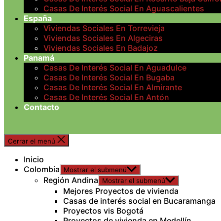
Casas De Interés Social En Aguascalientes
España
Viviendas Sociales En Torrevieja
Viviendas Sociales En Algeciras
Viviendas Sociales En Badajoz
Panamá
Casas De Interés Social En Aguadulce
Casas De Interés Social En Bugaba
Casas De Interés Social En Almirante
Casas De Interés Social En Antón
Contacto
Cerrar el menú
Inicio
Colombia
Mostrar el submenú
Región Andina
Mostrar el submenú
Mejores Proyectos de vivienda
Casas de interés social en Bucaramanga
Proyectos vis Bogotá
Proyectos de vivienda en Medellín