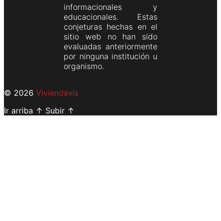
informacionales y
educacionales. Estas
conjeturas hechas en el
sitio web no han sido
evaluadas anteriormente
por ninguna institución u
organismo.
© 2026
Viviendavis
Ir arriba
↑
Subir
↑