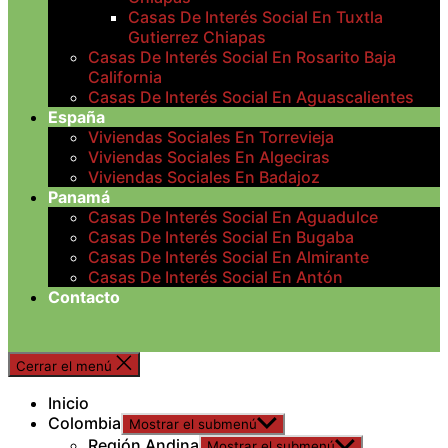
Casas De Interés Social En Tuxtla
Gutierrez Chiapas
Casas De Interés Social En Rosarito Baja
California
Casas De Interés Social En Aguascalientes
España
Viviendas Sociales En Torrevieja
Viviendas Sociales En Algeciras
Viviendas Sociales En Badajoz
Panamá
Casas De Interés Social En Aguadulce
Casas De Interés Social En Bugaba
Casas De Interés Social En Almirante
Casas De Interés Social En Antón
Contacto
Cerrar el menú
Inicio
Colombia
Mostrar el submenú
Región Andina
Mostrar el submenú