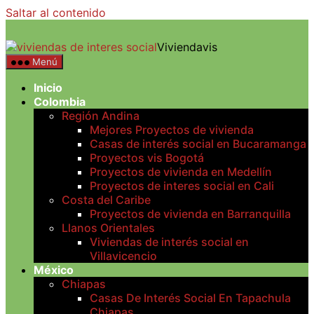
Saltar al contenido
Viviendavis
Menú
Inicio
Colombia
Región Andina
Mejores Proyectos de vivienda
Casas de interés social en Bucaramanga
Proyectos vis Bogotá
Proyectos de vivienda en Medellín
Proyectos de interes social en Cali
Costa del Caribe
Proyectos de vivienda en Barranquilla
Llanos Orientales
Viviendas de interés social en
Villavicencio
México
Chiapas
Casas De Interés Social En Tapachula
Chiapas