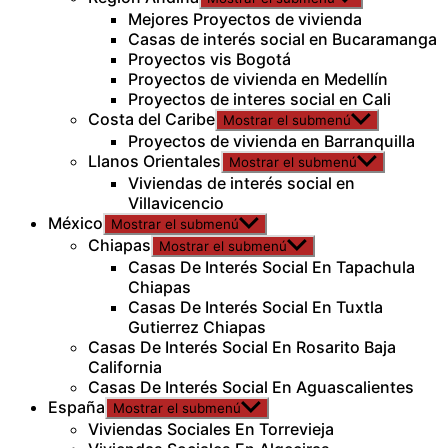
Mejores Proyectos de vivienda
Casas de interés social en Bucaramanga
Proyectos vis Bogotá
Proyectos de vivienda en Medellín
Proyectos de interes social en Cali
Costa del Caribe
Mostrar el submenú
Proyectos de vivienda en Barranquilla
Llanos Orientales
Mostrar el submenú
Viviendas de interés social en
Villavicencio
México
Mostrar el submenú
Chiapas
Mostrar el submenú
Casas De Interés Social En Tapachula
Chiapas
Casas De Interés Social En Tuxtla
Gutierrez Chiapas
Casas De Interés Social En Rosarito Baja
California
Casas De Interés Social En Aguascalientes
España
Mostrar el submenú
Viviendas Sociales En Torrevieja