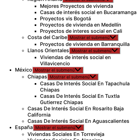
Mejores Proyectos de vivienda
Casas de interés social en Bucaramanga
Proyectos vis Bogotá
Proyectos de vivienda en Medellín
Proyectos de interes social en Cali
Costa del Caribe
Mostrar el submenú
Proyectos de vivienda en Barranquilla
Llanos Orientales
Mostrar el submenú
Viviendas de interés social en
Villavicencio
México
Mostrar el submenú
Chiapas
Mostrar el submenú
Casas De Interés Social En Tapachula
Chiapas
Casas De Interés Social En Tuxtla
Gutierrez Chiapas
Casas De Interés Social En Rosarito Baja
California
Casas De Interés Social En Aguascalientes
España
Mostrar el submenú
Viviendas Sociales En Torrevieja