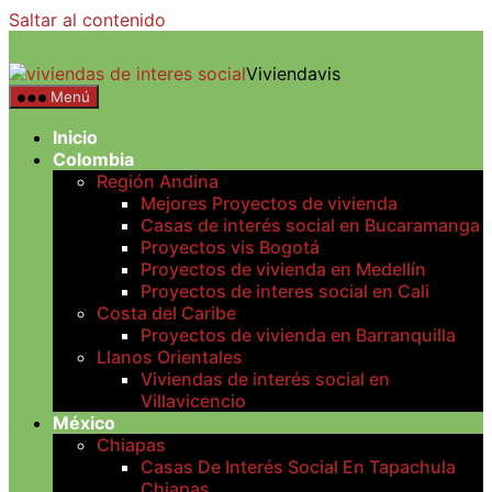
Saltar al contenido
Viviendavis
Menú
Inicio
Colombia
Región Andina
Mejores Proyectos de vivienda
Casas de interés social en Bucaramanga
Proyectos vis Bogotá
Proyectos de vivienda en Medellín
Proyectos de interes social en Cali
Costa del Caribe
Proyectos de vivienda en Barranquilla
Llanos Orientales
Viviendas de interés social en
Villavicencio
México
Chiapas
Casas De Interés Social En Tapachula
Chiapas