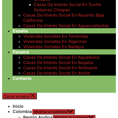
Casas De Interés Social En Tuxtla
Gutierrez Chiapas
Casas De Interés Social En Rosarito Baja
California
Casas De Interés Social En Aguascalientes
España
Viviendas Sociales En Torrevieja
Viviendas Sociales En Algeciras
Viviendas Sociales En Badajoz
Panamá
Casas De Interés Social En Aguadulce
Casas De Interés Social En Bugaba
Casas De Interés Social En Almirante
Casas De Interés Social En Antón
Contacto
Cerrar el menú
Inicio
Colombia
Mostrar el submenú
Región Andina
Mostrar el submenú