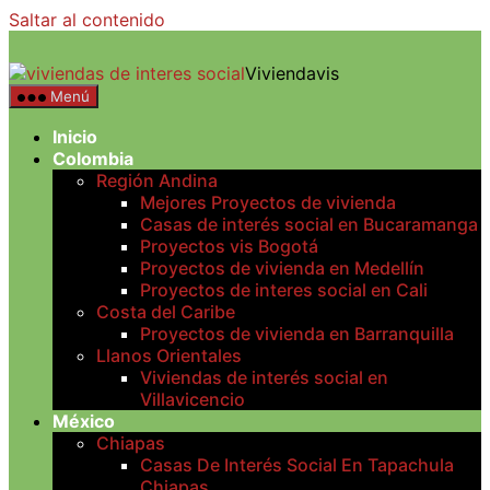
Saltar al contenido
Viviendavis
Menú
Inicio
Colombia
Región Andina
Mejores Proyectos de vivienda
Casas de interés social en Bucaramanga
Proyectos vis Bogotá
Proyectos de vivienda en Medellín
Proyectos de interes social en Cali
Costa del Caribe
Proyectos de vivienda en Barranquilla
Llanos Orientales
Viviendas de interés social en
Villavicencio
México
Chiapas
Casas De Interés Social En Tapachula
Chiapas