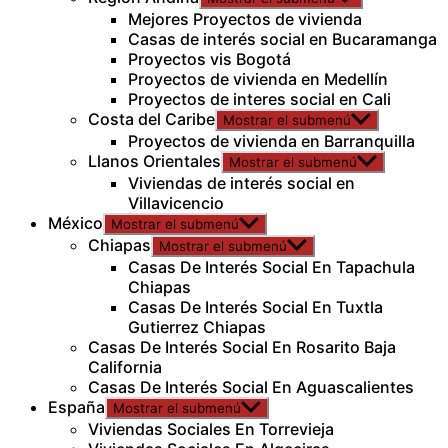
Mejores Proyectos de vivienda
Casas de interés social en Bucaramanga
Proyectos vis Bogotá
Proyectos de vivienda en Medellín
Proyectos de interes social en Cali
Costa del Caribe
Mostrar el submenú
Proyectos de vivienda en Barranquilla
Llanos Orientales
Mostrar el submenú
Viviendas de interés social en
Villavicencio
México
Mostrar el submenú
Chiapas
Mostrar el submenú
Casas De Interés Social En Tapachula
Chiapas
Casas De Interés Social En Tuxtla
Gutierrez Chiapas
Casas De Interés Social En Rosarito Baja
California
Casas De Interés Social En Aguascalientes
España
Mostrar el submenú
Viviendas Sociales En Torrevieja