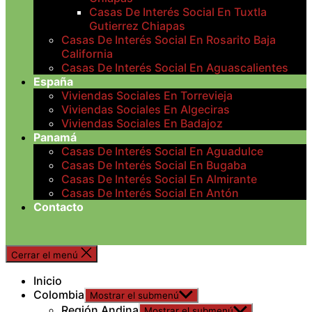
Casas De Interés Social En Tuxtla
Gutierrez Chiapas
Casas De Interés Social En Rosarito Baja
California
Casas De Interés Social En Aguascalientes
España
Viviendas Sociales En Torrevieja
Viviendas Sociales En Algeciras
Viviendas Sociales En Badajoz
Panamá
Casas De Interés Social En Aguadulce
Casas De Interés Social En Bugaba
Casas De Interés Social En Almirante
Casas De Interés Social En Antón
Contacto
Cerrar el menú
Inicio
Colombia
Mostrar el submenú
Región Andina
Mostrar el submenú