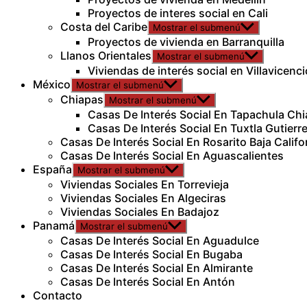
Proyectos de interes social en Cali
Costa del Caribe
Mostrar el submenú
Proyectos de vivienda en Barranquilla
Llanos Orientales
Mostrar el submenú
Viviendas de interés social en Villavicenci
México
Mostrar el submenú
Chiapas
Mostrar el submenú
Casas De Interés Social En Tapachula Ch
Casas De Interés Social En Tuxtla Gutierr
Casas De Interés Social En Rosarito Baja Califo
Casas De Interés Social En Aguascalientes
España
Mostrar el submenú
Viviendas Sociales En Torrevieja
Viviendas Sociales En Algeciras
Viviendas Sociales En Badajoz
Panamá
Mostrar el submenú
Casas De Interés Social En Aguadulce
Casas De Interés Social En Bugaba
Casas De Interés Social En Almirante
Casas De Interés Social En Antón
Contacto