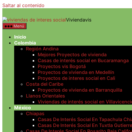
Saltar al contenido
Viviendavis
Menú
Inicio
Colombia
Región Andina
Mejores Proyectos de vivienda
Casas de interés social en Bucaramanga
Proyectos vis Bogotá
Proyectos de vivienda en Medellín
Proyectos de interes social en Cali
Costa del Caribe
Proyectos de vivienda en Barranquilla
Llanos Orientales
Viviendas de interés social en Villavicenci
México
Chiapas
Casas De Interés Social En Tapachula Ch
Casas De Interés Social En Tuxtla Gutierr
Casas De Interés Social En Rosarito Baja Califo