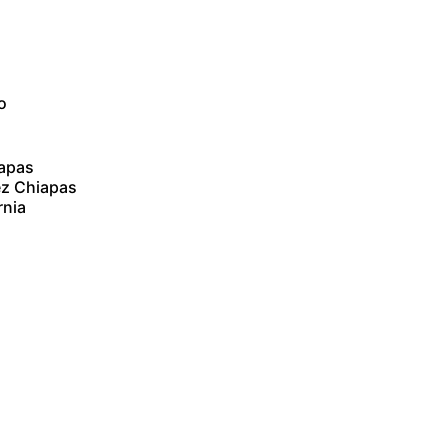
o
iapas
ez Chiapas
rnia