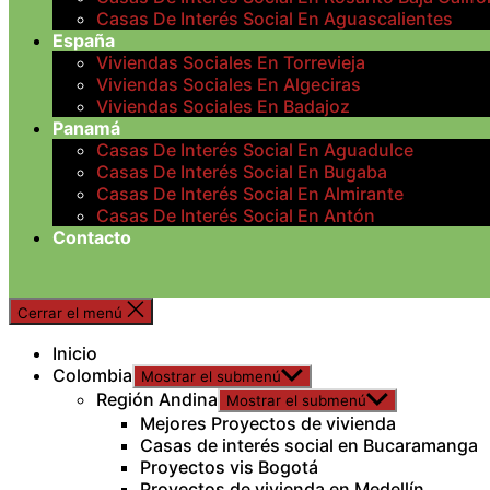
Casas De Interés Social En Aguascalientes
España
Viviendas Sociales En Torrevieja
Viviendas Sociales En Algeciras
Viviendas Sociales En Badajoz
Panamá
Casas De Interés Social En Aguadulce
Casas De Interés Social En Bugaba
Casas De Interés Social En Almirante
Casas De Interés Social En Antón
Contacto
Cerrar el menú
Inicio
Colombia
Mostrar el submenú
Región Andina
Mostrar el submenú
Mejores Proyectos de vivienda
Casas de interés social en Bucaramanga
Proyectos vis Bogotá
Proyectos de vivienda en Medellín