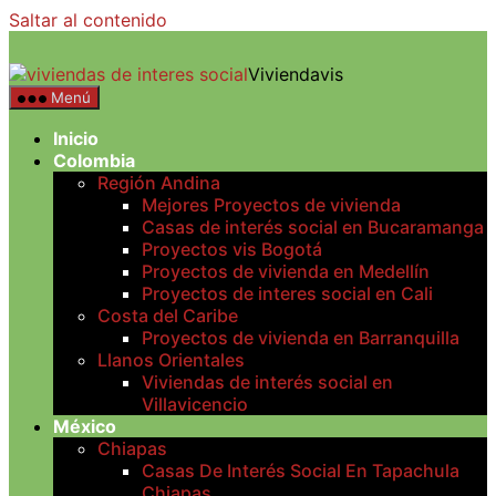
Saltar al contenido
Viviendavis
Menú
Inicio
Colombia
Región Andina
Mejores Proyectos de vivienda
Casas de interés social en Bucaramanga
Proyectos vis Bogotá
Proyectos de vivienda en Medellín
Proyectos de interes social en Cali
Costa del Caribe
Proyectos de vivienda en Barranquilla
Llanos Orientales
Viviendas de interés social en
Villavicencio
México
Chiapas
Casas De Interés Social En Tapachula
Chiapas