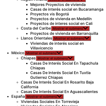
Mejores Proyectos de vivienda
Casas de interés social en Bucaramanga
Proyectos vis Bogotá
Proyectos de vivienda en Medellín
Proyectos de interes social en Cali
Costa del Caribe
Mostrar el submenú
Proyectos de vivienda en Barranquilla
Llanos Orientales
Mostrar el submenú
Viviendas de interés social en
Villavicencio
México
Mostrar el submenú
Chiapas
Mostrar el submenú
Casas De Interés Social En Tapachula
Chiapas
Casas De Interés Social En Tuxtla
Gutierrez Chiapas
Casas De Interés Social En Rosarito Baja
California
Casas De Interés Social En Aguascalientes
España
Mostrar el submenú
Viviendas Sociales En Torrevieja