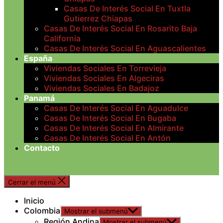
Casas De Interés Social En Tuxtla
Gutierrez Chiapas
Casas De Interés Social En Rosarito Baja
California
Casas De Interés Social En Aguascalientes
España
Viviendas Sociales En Torrevieja
Viviendas Sociales En Algeciras
Viviendas Sociales En Badajoz
Panamá
Casas De Interés Social En Aguadulce
Casas De Interés Social En Bugaba
Casas De Interés Social En Almirante
Casas De Interés Social En Antón
Contacto
Cerrar el menú
Inicio
Colombia
Mostrar el submenú
Región Andina
Mostrar el submenú