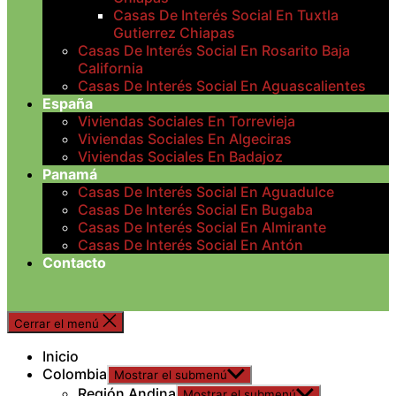
Casas De Interés Social En Tuxtla
Gutierrez Chiapas
Casas De Interés Social En Rosarito Baja
California
Casas De Interés Social En Aguascalientes
España
Viviendas Sociales En Torrevieja
Viviendas Sociales En Algeciras
Viviendas Sociales En Badajoz
Panamá
Casas De Interés Social En Aguadulce
Casas De Interés Social En Bugaba
Casas De Interés Social En Almirante
Casas De Interés Social En Antón
Contacto
Cerrar el menú
Inicio
Colombia
Mostrar el submenú
Región Andina
Mostrar el submenú