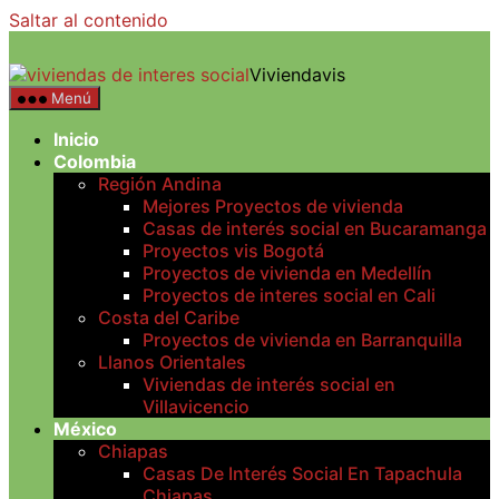
Saltar al contenido
Viviendavis
Menú
Inicio
Colombia
Región Andina
Mejores Proyectos de vivienda
Casas de interés social en Bucaramanga
Proyectos vis Bogotá
Proyectos de vivienda en Medellín
Proyectos de interes social en Cali
Costa del Caribe
Proyectos de vivienda en Barranquilla
Llanos Orientales
Viviendas de interés social en
Villavicencio
México
Chiapas
Casas De Interés Social En Tapachula
Chiapas