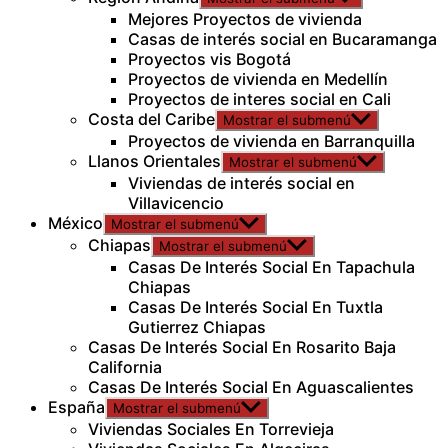
Mejores Proyectos de vivienda
Casas de interés social en Bucaramanga
Proyectos vis Bogotá
Proyectos de vivienda en Medellín
Proyectos de interes social en Cali
Costa del Caribe
Mostrar el submenú
Proyectos de vivienda en Barranquilla
Llanos Orientales
Mostrar el submenú
Viviendas de interés social en
Villavicencio
México
Mostrar el submenú
Chiapas
Mostrar el submenú
Casas De Interés Social En Tapachula
Chiapas
Casas De Interés Social En Tuxtla
Gutierrez Chiapas
Casas De Interés Social En Rosarito Baja
California
Casas De Interés Social En Aguascalientes
España
Mostrar el submenú
Viviendas Sociales En Torrevieja