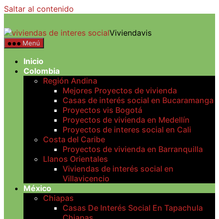
Saltar al contenido
Viviendavis
Menú
Inicio
Colombia
Región Andina
Mejores Proyectos de vivienda
Casas de interés social en Bucaramanga
Proyectos vis Bogotá
Proyectos de vivienda en Medellín
Proyectos de interes social en Cali
Costa del Caribe
Proyectos de vivienda en Barranquilla
Llanos Orientales
Viviendas de interés social en
Villavicencio
México
Chiapas
Casas De Interés Social En Tapachula
Chiapas