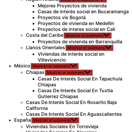
Mejores Proyectos de vivienda
Casas de interés social en Bucaramanga
Proyectos vis Bogotá
Proyectos de vivienda en Medellín
Proyectos de interes social en Cali
Costa del Caribe
Mostrar el submenú
Proyectos de vivienda en Barranquilla
Llanos Orientales
Mostrar el submenú
Viviendas de interés social en
Villavicencio
México
Mostrar el submenú
Chiapas
Mostrar el submenú
Casas De Interés Social En Tapachula
Chiapas
Casas De Interés Social En Tuxtla
Gutierrez Chiapas
Casas De Interés Social En Rosarito Baja
California
Casas De Interés Social En Aguascalientes
España
Mostrar el submenú
Viviendas Sociales En Torrevieja