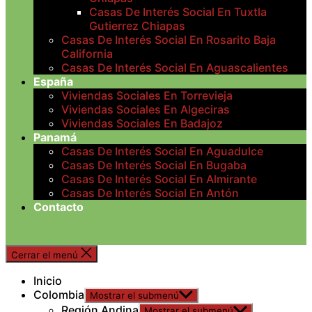
Casas De Interés Social En Tuxtla
Gutierrez Chiapas
Casas De Interés Social En Rosarito Baja
California
Casas De Interés Social En Aguascalientes
España
Viviendas Sociales En Torrevieja
Viviendas Sociales En Algeciras
Viviendas Sociales En Badajoz
Panamá
Casas De Interés Social En Aguadulce
Casas De Interés Social En Bugaba
Casas De Interés Social En Almirante
Casas De Interés Social En Antón
Contacto
Cerrar el menú
Inicio
Colombia
Mostrar el submenú
Región Andina
Mostrar el submenú