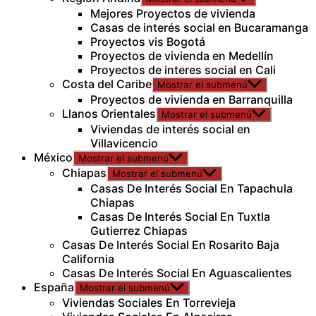
Mejores Proyectos de vivienda
Casas de interés social en Bucaramanga
Proyectos vis Bogotá
Proyectos de vivienda en Medellín
Proyectos de interes social en Cali
Costa del Caribe
Mostrar el submenú
Proyectos de vivienda en Barranquilla
Llanos Orientales
Mostrar el submenú
Viviendas de interés social en
Villavicencio
México
Mostrar el submenú
Chiapas
Mostrar el submenú
Casas De Interés Social En Tapachula
Chiapas
Casas De Interés Social En Tuxtla
Gutierrez Chiapas
Casas De Interés Social En Rosarito Baja
California
Casas De Interés Social En Aguascalientes
España
Mostrar el submenú
Viviendas Sociales En Torrevieja