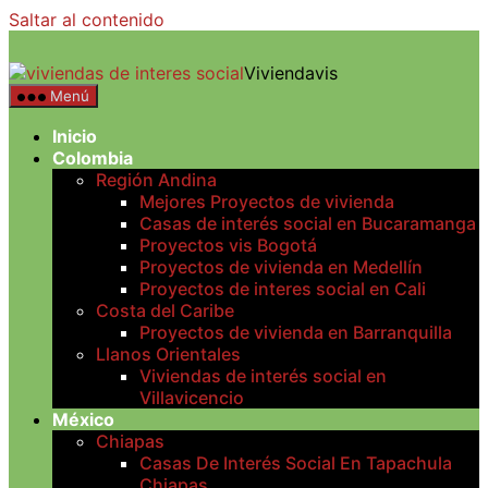
Saltar al contenido
Viviendavis
Menú
Inicio
Colombia
Región Andina
Mejores Proyectos de vivienda
Casas de interés social en Bucaramanga
Proyectos vis Bogotá
Proyectos de vivienda en Medellín
Proyectos de interes social en Cali
Costa del Caribe
Proyectos de vivienda en Barranquilla
Llanos Orientales
Viviendas de interés social en
Villavicencio
México
Chiapas
Casas De Interés Social En Tapachula
Chiapas