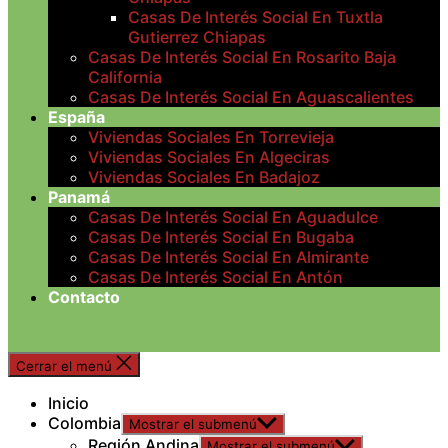
Casas De Interés Social En Tuxtla
Gutierrez Chiapas
Casas De Interés Social En Rosarito Baja
California
Casas De Interés Social En Aguascalientes
España
Viviendas Sociales En Torrevieja
Viviendas Sociales En Algeciras
Viviendas Sociales En Badajoz
Panamá
Casas De Interés Social En Aguadulce
Casas De Interés Social En Bugaba
Casas De Interés Social En Almirante
Casas De Interés Social En Antón
Contacto
Cerrar el menú
Inicio
Colombia
Mostrar el submenú
Región Andina
Mostrar el submenú