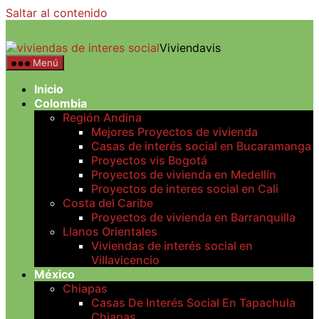
Saltar al contenido
Viviendavis
Menú
Inicio
Colombia
Región Andina
Mejores Proyectos de vivienda
Casas de interés social en Bucaramanga
Proyectos vis Bogotá
Proyectos de vivienda en Medellín
Proyectos de interes social en Cali
Costa del Caribe
Proyectos de vivienda en Barranquilla
Llanos Orientales
Viviendas de interés social en
Villavicencio
México
Chiapas
Casas De Interés Social En Tapachula
Chiapas