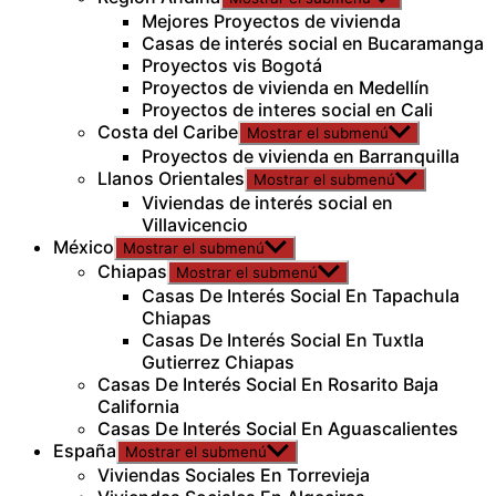
Mejores Proyectos de vivienda
Casas de interés social en Bucaramanga
Proyectos vis Bogotá
Proyectos de vivienda en Medellín
Proyectos de interes social en Cali
Costa del Caribe
Mostrar el submenú
Proyectos de vivienda en Barranquilla
Llanos Orientales
Mostrar el submenú
Viviendas de interés social en
Villavicencio
México
Mostrar el submenú
Chiapas
Mostrar el submenú
Casas De Interés Social En Tapachula
Chiapas
Casas De Interés Social En Tuxtla
Gutierrez Chiapas
Casas De Interés Social En Rosarito Baja
California
Casas De Interés Social En Aguascalientes
España
Mostrar el submenú
Viviendas Sociales En Torrevieja