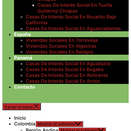
Casas De Interés Social En Tuxtla
Gutierrez Chiapas
Casas De Interés Social En Rosarito Baja
California
Casas De Interés Social En Aguascalientes
España
Viviendas Sociales En Torrevieja
Viviendas Sociales En Algeciras
Viviendas Sociales En Badajoz
Panamá
Casas De Interés Social En Aguadulce
Casas De Interés Social En Bugaba
Casas De Interés Social En Almirante
Casas De Interés Social En Antón
Contacto
Cerrar el menú
Inicio
Colombia
Mostrar el submenú
Región Andina
Mostrar el submenú