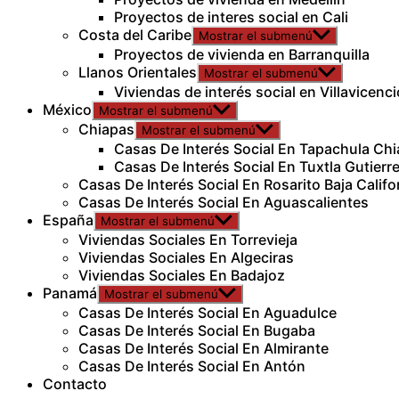
Proyectos de interes social en Cali
Costa del Caribe
Mostrar el submenú
Proyectos de vivienda en Barranquilla
Llanos Orientales
Mostrar el submenú
Viviendas de interés social en Villavicenci
México
Mostrar el submenú
Chiapas
Mostrar el submenú
Casas De Interés Social En Tapachula Ch
Casas De Interés Social En Tuxtla Gutierr
Casas De Interés Social En Rosarito Baja Califo
Casas De Interés Social En Aguascalientes
España
Mostrar el submenú
Viviendas Sociales En Torrevieja
Viviendas Sociales En Algeciras
Viviendas Sociales En Badajoz
Panamá
Mostrar el submenú
Casas De Interés Social En Aguadulce
Casas De Interés Social En Bugaba
Casas De Interés Social En Almirante
Casas De Interés Social En Antón
Contacto