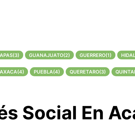
IAPAS
(3)
GUANAJUATO
(2)
GUERRERO
(1)
HIDA
AXACA
(4)
PUEBLA
(4)
QUERETARO
(3)
QUINTA
és Social En A