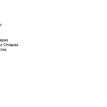
o
iapas
ez Chiapas
rnia