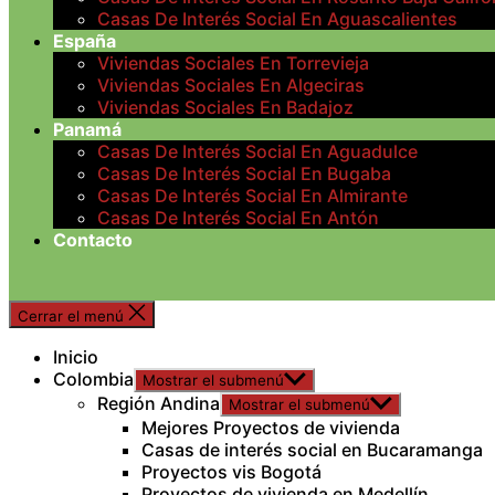
Casas De Interés Social En Aguascalientes
España
Viviendas Sociales En Torrevieja
Viviendas Sociales En Algeciras
Viviendas Sociales En Badajoz
Panamá
Casas De Interés Social En Aguadulce
Casas De Interés Social En Bugaba
Casas De Interés Social En Almirante
Casas De Interés Social En Antón
Contacto
Cerrar el menú
Inicio
Colombia
Mostrar el submenú
Región Andina
Mostrar el submenú
Mejores Proyectos de vivienda
Casas de interés social en Bucaramanga
Proyectos vis Bogotá
Proyectos de vivienda en Medellín