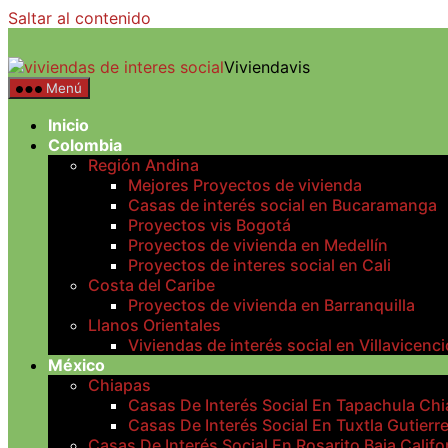
Saltar al contenido
Viviendavis
Menú
Inicio
Colombia
Región Andina
Mejores Proyectos de vivienda
Casas de interés social en Bucaramanga
Proyectos vis Bogotá
Proyectos de vivienda en Medellín
Proyectos de interes social en Cali
Costa del Caribe
Proyectos de vivienda en Barranquilla
Llanos Orientales
Viviendas de interés social en Villavicenci
México
Chiapas
Casas De Interés Social En Tapachula Ch
Casas De Interés Social En Tuxtla Gutierr
Casas De Interés Social En Rosarito Baja Califo