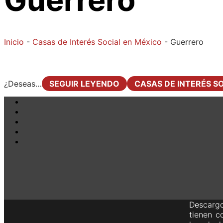
Inicio
-
Casas de Interés Social en México
-
Guerrero
¿Deseas…
SEGUIR LEYENDO
CASAS DE INTERÉS S
Descargo
tienen c