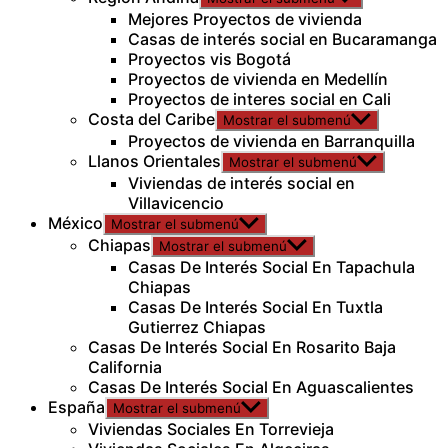
Mejores Proyectos de vivienda
Casas de interés social en Bucaramanga
Proyectos vis Bogotá
Proyectos de vivienda en Medellín
Proyectos de interes social en Cali
Costa del Caribe
Mostrar el submenú
Proyectos de vivienda en Barranquilla
Llanos Orientales
Mostrar el submenú
Viviendas de interés social en
Villavicencio
México
Mostrar el submenú
Chiapas
Mostrar el submenú
Casas De Interés Social En Tapachula
Chiapas
Casas De Interés Social En Tuxtla
Gutierrez Chiapas
Casas De Interés Social En Rosarito Baja
California
Casas De Interés Social En Aguascalientes
España
Mostrar el submenú
Viviendas Sociales En Torrevieja