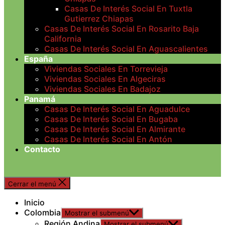
Casas De Interés Social En Tuxtla
Gutierrez Chiapas
Casas De Interés Social En Rosarito Baja
California
Casas De Interés Social En Aguascalientes
España
Viviendas Sociales En Torrevieja
Viviendas Sociales En Algeciras
Viviendas Sociales En Badajoz
Panamá
Casas De Interés Social En Aguadulce
Casas De Interés Social En Bugaba
Casas De Interés Social En Almirante
Casas De Interés Social En Antón
Contacto
Cerrar el menú
Inicio
Colombia
Mostrar el submenú
Región Andina
Mostrar el submenú