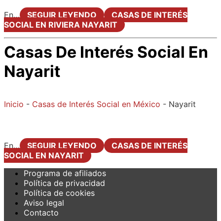
En…
SEGUIR LEYENDO
CASAS DE INTERÉS
SOCIAL EN RIVIERA NAYARIT
Casas De Interés Social En
Nayarit
Inicio
-
Casas de Interés Social en México
-
Nayarit
En…
SEGUIR LEYENDO
CASAS DE INTERÉS
SOCIAL EN NAYARIT
Programa de afiliados
Política de privacidad
Política de cookies
Aviso legal
Contacto