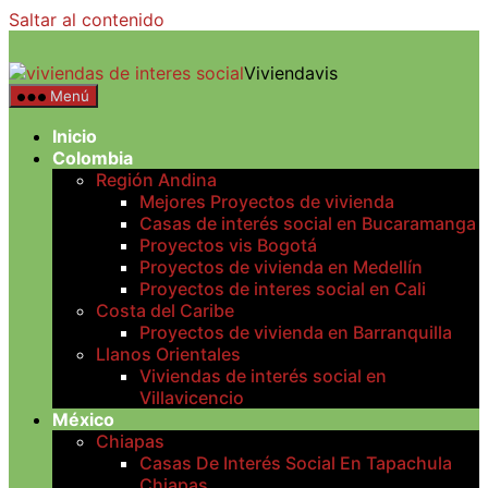
Saltar al contenido
Viviendavis
Menú
Inicio
Colombia
Región Andina
Mejores Proyectos de vivienda
Casas de interés social en Bucaramanga
Proyectos vis Bogotá
Proyectos de vivienda en Medellín
Proyectos de interes social en Cali
Costa del Caribe
Proyectos de vivienda en Barranquilla
Llanos Orientales
Viviendas de interés social en
Villavicencio
México
Chiapas
Casas De Interés Social En Tapachula
Chiapas