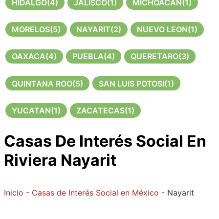
HIDALGO
(4)
JALISCO
(1)
MICHOACAN
(1)
MORELOS
(5)
NAYARIT
(2)
NUEVO LEON
(1)
OAXACA
(4)
PUEBLA
(4)
QUERETARO
(3)
QUINTANA ROO
(5)
SAN LUIS POTOSI
(1)
YUCATAN
(1)
ZACATECAS
(1)
Casas De Interés Social En
Riviera Nayarit
Inicio
-
Casas de Interés Social en México
-
Nayarit