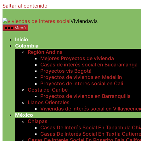
Saltar al contenido
Viviendavis
Menú
Inicio
Colombia
Región Andina
Mejores Proyectos de vivienda
Casas de interés social en Bucaramanga
Proyectos vis Bogotá
Proyectos de vivienda en Medellín
Proyectos de interes social en Cali
Costa del Caribe
Proyectos de vivienda en Barranquilla
Llanos Orientales
Viviendas de interés social en Villavicenci
México
Chiapas
Casas De Interés Social En Tapachula Ch
Casas De Interés Social En Tuxtla Gutierr
Casas De Interés Social En Rosarito Baja Califo