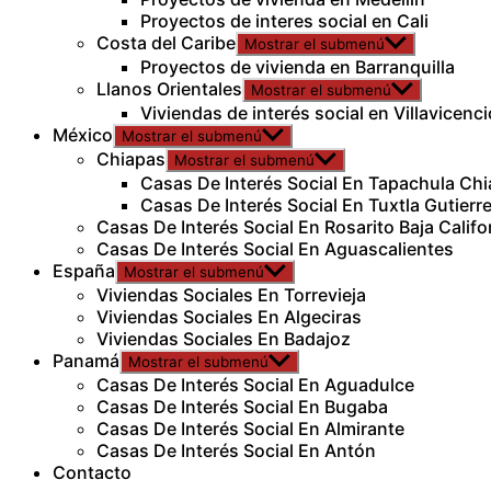
Proyectos de interes social en Cali
Costa del Caribe
Mostrar el submenú
Proyectos de vivienda en Barranquilla
Llanos Orientales
Mostrar el submenú
Viviendas de interés social en Villavicenci
México
Mostrar el submenú
Chiapas
Mostrar el submenú
Casas De Interés Social En Tapachula Ch
Casas De Interés Social En Tuxtla Gutierr
Casas De Interés Social En Rosarito Baja Califo
Casas De Interés Social En Aguascalientes
España
Mostrar el submenú
Viviendas Sociales En Torrevieja
Viviendas Sociales En Algeciras
Viviendas Sociales En Badajoz
Panamá
Mostrar el submenú
Casas De Interés Social En Aguadulce
Casas De Interés Social En Bugaba
Casas De Interés Social En Almirante
Casas De Interés Social En Antón
Contacto