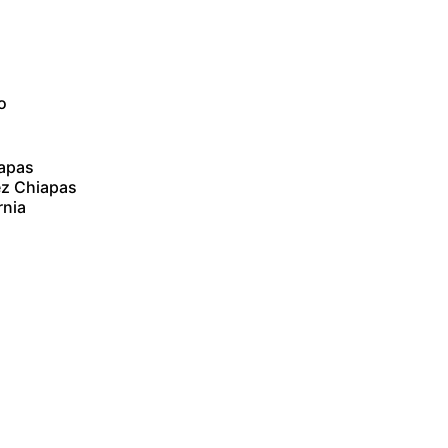
o
iapas
ez Chiapas
rnia