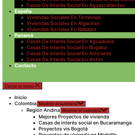
Casas De Interés Social En Aguascalientes
España
Viviendas Sociales En Torrevieja
Viviendas Sociales En Algeciras
Viviendas Sociales En Badajoz
Panamá
Casas De Interés Social En Aguadulce
Casas De Interés Social En Bugaba
Casas De Interés Social En Almirante
Casas De Interés Social En Antón
Contacto
Cerrar el menú
Inicio
Colombia
Mostrar el submenú
Región Andina
Mostrar el submenú
Mejores Proyectos de vivienda
Casas de interés social en Bucaramanga
Proyectos vis Bogotá
Proyectos de vivienda en Medellín