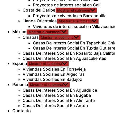
Proyectos de interes social en Cali
Costa del Caribe
Mostrar el submenú
Proyectos de vivienda en Barranquilla
Llanos Orientales
Mostrar el submenú
Viviendas de interés social en Villavicenci
México
Mostrar el submenú
Chiapas
Mostrar el submenú
Casas De Interés Social En Tapachula Ch
Casas De Interés Social En Tuxtla Gutierr
Casas De Interés Social En Rosarito Baja Califo
Casas De Interés Social En Aguascalientes
España
Mostrar el submenú
Viviendas Sociales En Torrevieja
Viviendas Sociales En Algeciras
Viviendas Sociales En Badajoz
Panamá
Mostrar el submenú
Casas De Interés Social En Aguadulce
Casas De Interés Social En Bugaba
Casas De Interés Social En Almirante
Casas De Interés Social En Antón
Contacto