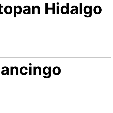
ctopan Hidalgo
lancingo