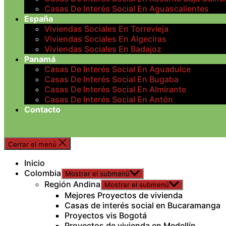
Casas De Interés Social En Aguascalientes
España
Viviendas Sociales En Torrevieja
Viviendas Sociales En Algeciras
Viviendas Sociales En Badajoz
Panamá
Casas De Interés Social En Aguadulce
Casas De Interés Social En Bugaba
Casas De Interés Social En Almirante
Casas De Interés Social En Antón
Contacto
Cerrar el menú
Inicio
Colombia
Mostrar el submenú
Región Andina
Mostrar el submenú
Mejores Proyectos de vivienda
Casas de interés social en Bucaramanga
Proyectos vis Bogotá
Proyectos de vivienda en Medellín