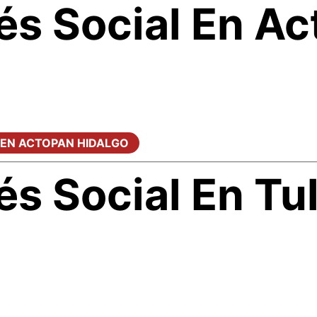
és Social En A
 EN ACTOPAN HIDALGO
és Social En Tu