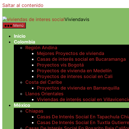
Saltar al contenido
Viviendavis
Menú
Inicio
Colombia
Región Andina
Mejores Proyectos de vivienda
Casas de interés social en Bucaramanga
Proyectos vis Bogotá
Proyectos de vivienda en Medellín
Proyectos de interes social en Cali
Costa del Caribe
Proyectos de vivienda en Barranquilla
Llanos Orientales
Viviendas de interés social en Villavicenci
México
Chiapas
Casas De Interés Social En Tapachula Ch
Casas De Interés Social En Tuxtla Gutierr
Casas De Interés Social En Rosarito Baja Califo