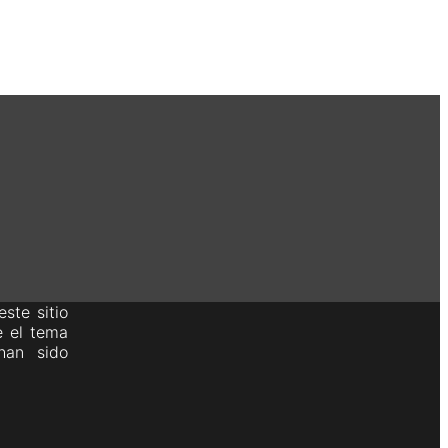
ste sitio
e el tema
han sido