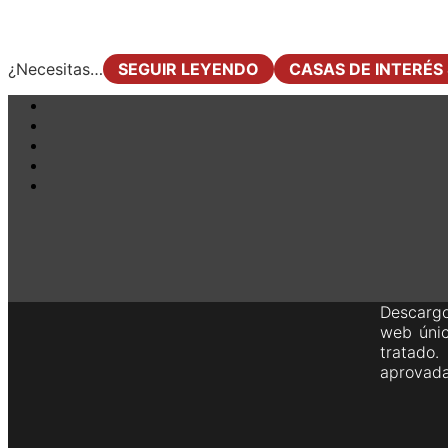
¿Necesitas…
SEGUIR LEYENDO
CASAS DE INTERÉS
Descargo
web únic
tratado
aprovada