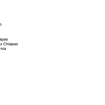
o
iapas
ez Chiapas
rnia