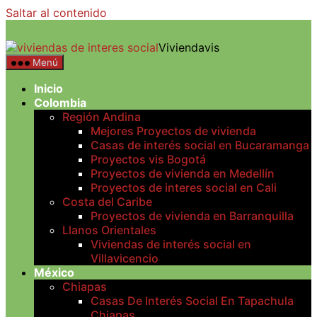
Saltar al contenido
Viviendavis
Menú
Inicio
Colombia
Región Andina
Mejores Proyectos de vivienda
Casas de interés social en Bucaramanga
Proyectos vis Bogotá
Proyectos de vivienda en Medellín
Proyectos de interes social en Cali
Costa del Caribe
Proyectos de vivienda en Barranquilla
Llanos Orientales
Viviendas de interés social en
Villavicencio
México
Chiapas
Casas De Interés Social En Tapachula
Chiapas