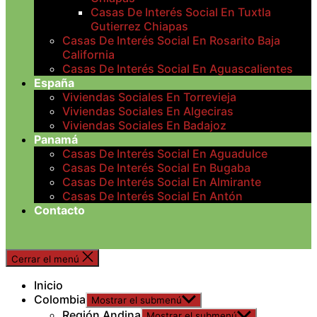
Casas De Interés Social En Tuxtla
Gutierrez Chiapas
Casas De Interés Social En Rosarito Baja
California
Casas De Interés Social En Aguascalientes
España
Viviendas Sociales En Torrevieja
Viviendas Sociales En Algeciras
Viviendas Sociales En Badajoz
Panamá
Casas De Interés Social En Aguadulce
Casas De Interés Social En Bugaba
Casas De Interés Social En Almirante
Casas De Interés Social En Antón
Contacto
Cerrar el menú
Inicio
Colombia
Mostrar el submenú
Región Andina
Mostrar el submenú