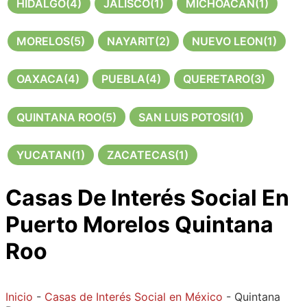
HIDALGO
(4)
JALISCO
(1)
MICHOACAN
(1)
MORELOS
(5)
NAYARIT
(2)
NUEVO LEON
(1)
OAXACA
(4)
PUEBLA
(4)
QUERETARO
(3)
QUINTANA ROO
(5)
SAN LUIS POTOSI
(1)
YUCATAN
(1)
ZACATECAS
(1)
Casas De Interés Social En
Puerto Morelos Quintana
Roo
Inicio
-
Casas de Interés Social en México
-
Quintana