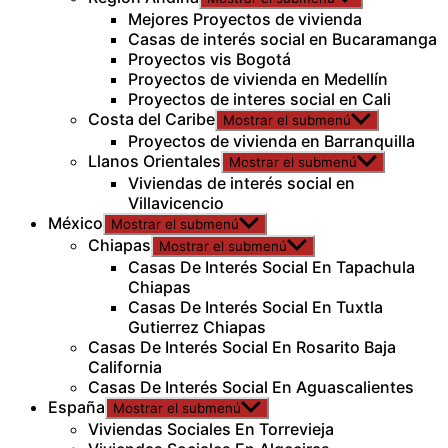
Mejores Proyectos de vivienda
Casas de interés social en Bucaramanga
Proyectos vis Bogotá
Proyectos de vivienda en Medellín
Proyectos de interes social en Cali
Costa del Caribe
Mostrar el submenú
Proyectos de vivienda en Barranquilla
Llanos Orientales
Mostrar el submenú
Viviendas de interés social en
Villavicencio
México
Mostrar el submenú
Chiapas
Mostrar el submenú
Casas De Interés Social En Tapachula
Chiapas
Casas De Interés Social En Tuxtla
Gutierrez Chiapas
Casas De Interés Social En Rosarito Baja
California
Casas De Interés Social En Aguascalientes
España
Mostrar el submenú
Viviendas Sociales En Torrevieja