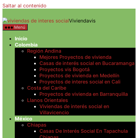
Saltar al contenido
Viviendavis
Menú
Inicio
Colombia
Región Andina
Mejores Proyectos de vivienda
Casas de interés social en Bucaramanga
Proyectos vis Bogotá
Proyectos de vivienda en Medellín
Proyectos de interes social en Cali
Costa del Caribe
Proyectos de vivienda en Barranquilla
Llanos Orientales
Viviendas de interés social en
Villavicencio
México
Chiapas
Casas De Interés Social En Tapachula
Chiapas