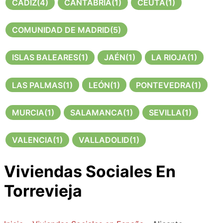
CÁDIZ
(4)
CANTABRIA
(1)
CEUTA
(1)
COMUNIDAD DE MADRID
(5)
ISLAS BALEARES
(1)
JAÉN
(1)
LA RIOJA
(1)
LAS PALMAS
(1)
LEÓN
(1)
PONTEVEDRA
(1)
MURCIA
(1)
SALAMANCA
(1)
SEVILLA
(1)
VALENCIA
(1)
VALLADOLID
(1)
Viviendas Sociales En
Torrevieja