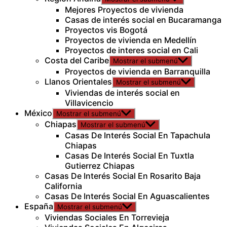
Mejores Proyectos de vivienda
Casas de interés social en Bucaramanga
Proyectos vis Bogotá
Proyectos de vivienda en Medellín
Proyectos de interes social en Cali
Costa del Caribe
Mostrar el submenú
Proyectos de vivienda en Barranquilla
Llanos Orientales
Mostrar el submenú
Viviendas de interés social en
Villavicencio
México
Mostrar el submenú
Chiapas
Mostrar el submenú
Casas De Interés Social En Tapachula
Chiapas
Casas De Interés Social En Tuxtla
Gutierrez Chiapas
Casas De Interés Social En Rosarito Baja
California
Casas De Interés Social En Aguascalientes
España
Mostrar el submenú
Viviendas Sociales En Torrevieja