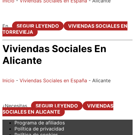
Inicio
-
Viviendas Sociales en España
-
Alicante
En…
SEGUIR LEYENDO
VIVIENDAS SOCIALES EN
TORREVIEJA
Viviendas Sociales En
Alicante
Inicio
-
Viviendas Sociales en España
-
Alicante
¿Necesitas…
SEGUIR LEYENDO
VIVIENDAS
SOCIALES EN ALICANTE
Programa de afiliados
Política de privacidad
Política de cookies