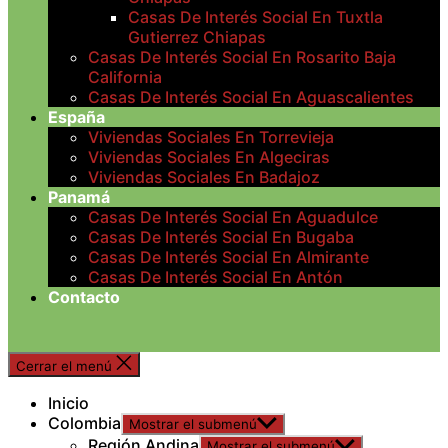
Casas De Interés Social En Tuxtla
Gutierrez Chiapas
Casas De Interés Social En Rosarito Baja
California
Casas De Interés Social En Aguascalientes
España
Viviendas Sociales En Torrevieja
Viviendas Sociales En Algeciras
Viviendas Sociales En Badajoz
Panamá
Casas De Interés Social En Aguadulce
Casas De Interés Social En Bugaba
Casas De Interés Social En Almirante
Casas De Interés Social En Antón
Contacto
Cerrar el menú
Inicio
Colombia
Mostrar el submenú
Región Andina
Mostrar el submenú