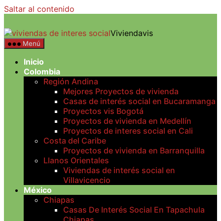
Saltar al contenido
Viviendavis
Menú
Inicio
Colombia
Región Andina
Mejores Proyectos de vivienda
Casas de interés social en Bucaramanga
Proyectos vis Bogotá
Proyectos de vivienda en Medellín
Proyectos de interes social en Cali
Costa del Caribe
Proyectos de vivienda en Barranquilla
Llanos Orientales
Viviendas de interés social en
Villavicencio
México
Chiapas
Casas De Interés Social En Tapachula
Chiapas