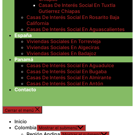
Casas De Interés Social En Tuxtla
Gutierrez Chiapas
Casas De Interés Social En Rosarito Baja
California
Casas De Interés Social En Aguascalientes
España
Viviendas Sociales En Torrevieja
Viviendas Sociales En Algeciras
Viviendas Sociales En Badajoz
Panamá
Casas De Interés Social En Aguadulce
Casas De Interés Social En Bugaba
Casas De Interés Social En Almirante
Casas De Interés Social En Antón
Contacto
Cerrar el menú
Inicio
Colombia
Mostrar el submenú
Región Andina
Mostrar el submenú