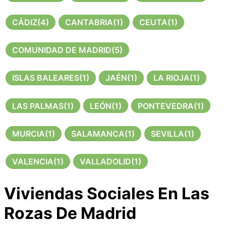
CÁDIZ
(4)
CANTABRIA
(1)
CEUTA
(1)
COMUNIDAD DE MADRID
(5)
ISLAS BALEARES
(1)
JAÉN
(1)
LA RIOJA
(1)
LAS PALMAS
(1)
LEÓN
(1)
PONTEVEDRA
(1)
MURCIA
(1)
SALAMANCA
(1)
SEVILLA
(1)
VALENCIA
(1)
VALLADOLID
(1)
Viviendas Sociales En Las
Rozas De Madrid