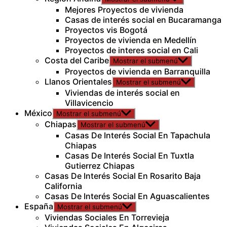
Mejores Proyectos de vivienda
Casas de interés social en Bucaramanga
Proyectos vis Bogotá
Proyectos de vivienda en Medellín
Proyectos de interes social en Cali
Costa del Caribe
Mostrar el submenú
Proyectos de vivienda en Barranquilla
Llanos Orientales
Mostrar el submenú
Viviendas de interés social en
Villavicencio
México
Mostrar el submenú
Chiapas
Mostrar el submenú
Casas De Interés Social En Tapachula
Chiapas
Casas De Interés Social En Tuxtla
Gutierrez Chiapas
Casas De Interés Social En Rosarito Baja
California
Casas De Interés Social En Aguascalientes
España
Mostrar el submenú
Viviendas Sociales En Torrevieja