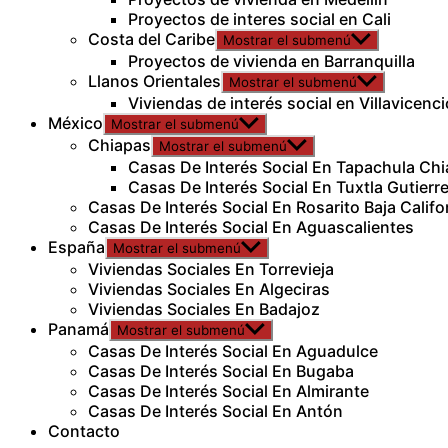
Proyectos de interes social en Cali
Costa del Caribe
Mostrar el submenú
Proyectos de vivienda en Barranquilla
Llanos Orientales
Mostrar el submenú
Viviendas de interés social en Villavicenci
México
Mostrar el submenú
Chiapas
Mostrar el submenú
Casas De Interés Social En Tapachula Ch
Casas De Interés Social En Tuxtla Gutierr
Casas De Interés Social En Rosarito Baja Califo
Casas De Interés Social En Aguascalientes
España
Mostrar el submenú
Viviendas Sociales En Torrevieja
Viviendas Sociales En Algeciras
Viviendas Sociales En Badajoz
Panamá
Mostrar el submenú
Casas De Interés Social En Aguadulce
Casas De Interés Social En Bugaba
Casas De Interés Social En Almirante
Casas De Interés Social En Antón
Contacto