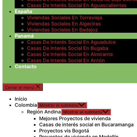
Casas De Interés Social En Aguascalientes
España
Viviendas Sociales En Torrevieja
Viviendas Sociales En Algeciras
Viviendas Sociales En Badajoz
Panamá
Casas De Interés Social En Aguadulce
Casas De Interés Social En Bugaba
Casas De Interés Social En Almirante
Casas De Interés Social En Antón
Contacto
Cerrar el menú
Inicio
Colombia
Mostrar el submenú
Región Andina
Mostrar el submenú
Mejores Proyectos de vivienda
Casas de interés social en Bucaramanga
Proyectos vis Bogotá
Proyectos de vivienda en Medellín