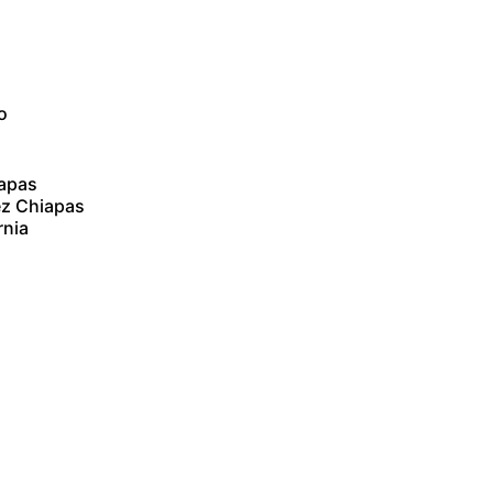
o
iapas
ez Chiapas
rnia