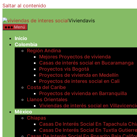
Saltar al contenido
Viviendavis
Menú
Inicio
Colombia
Región Andina
Mejores Proyectos de vivienda
Casas de interés social en Bucaramanga
Proyectos vis Bogotá
Proyectos de vivienda en Medellín
Proyectos de interes social en Cali
Costa del Caribe
Proyectos de vivienda en Barranquilla
Llanos Orientales
Viviendas de interés social en Villavicenci
México
Chiapas
Casas De Interés Social En Tapachula Ch
Casas De Interés Social En Tuxtla Gutierr
Casas De Interés Social En Rosarito Baja Califo