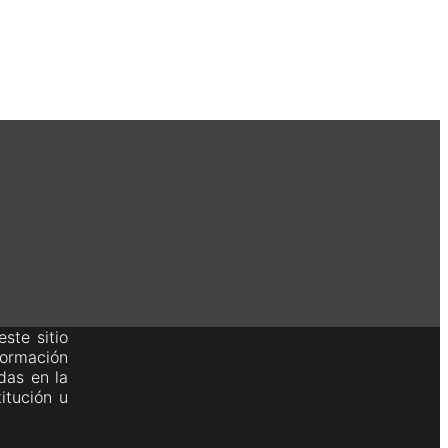
ste sitio
formación
das en la
itución u